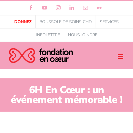
Facebook
YouTube
Instagram
LinkedIn
Courriel
Flickr
DONNEZ
BOUSSOLE DE SOINS CHD
SERVICES
INFOLETTRE
NOUS JOINDRE
6H En Cœur : un
événement mémorable !