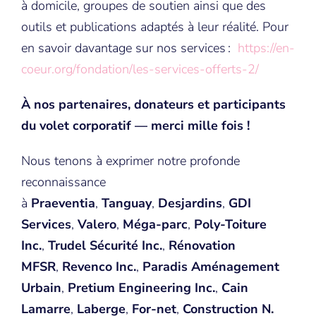
à domicile, groupes de soutien ainsi que des
outils et publications adaptés à leur réalité. Pour
en savoir davantage sur nos services :
https://en-
coeur.org/fondation/les-services-offerts-2/
À nos partenaires, donateurs et participants
du volet corporatif — merci mille fois !
Nous tenons à exprimer notre profonde
reconnaissance
à
Praeventia
,
Tanguay
,
Desjardins
,
GDI
Services
,
Valero
,
Méga-parc
,
Poly-Toiture
Inc.
,
Trudel Sécurité Inc.
,
Rénovation
MFSR
,
Revenco Inc.
,
Paradis Aménagement
Urbain
,
Pretium Engineering Inc.
,
Cain
Lamarre
,
Laberge
,
For-net
,
Construction N.