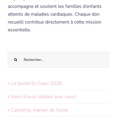
accompagne et soutient les familles d’enfants
atteints de maladies cardiaques. Chaque don
recueilli contribue directement à cette mission
essentielle.
Recherche
sur
le
site
La Soirée En Cœur 2026
:
Merci d’avoir célébré avec nous!
Catherine, maman de Xavier