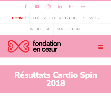
Facebook
YouTube
Instagram
LinkedIn
Courriel
Flickr
DONNEZ
BOUSSOLE DE SOINS CHD
SERVICES
INFOLETTRE
NOUS JOINDRE
Résultats Cardio Spin
2018