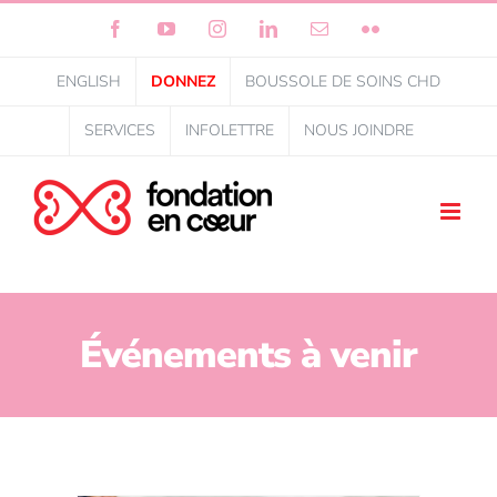
Facebook
YouTube
Instagram
LinkedIn
Courriel
Flickr
ENGLISH
DONNEZ
BOUSSOLE DE SOINS CHD
SERVICES
INFOLETTRE
NOUS JOINDRE
Événements à venir