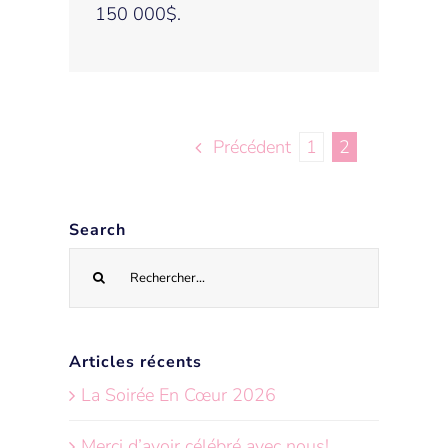
150 000$.
Précédent
1
2
Search
Recherche
sur
le
site
Articles récents
:
La Soirée En Cœur 2026
Merci d’avoir célébré avec nous!