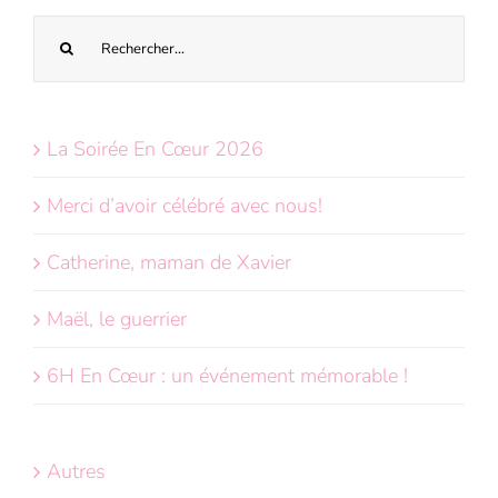
Recherche
sur
le
site
La Soirée En Cœur 2026
:
Merci d’avoir célébré avec nous!
Catherine, maman de Xavier
Maël, le guerrier
6H En Cœur : un événement mémorable !
Autres