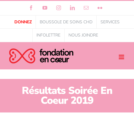
Facebook
YouTube
Instagram
LinkedIn
Courriel
Flickr
DONNEZ
BOUSSOLE DE SOINS CHD
SERVICES
INFOLETTRE
NOUS JOINDRE
Résultats Soirée En
Coeur 2019