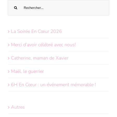
Recherche
sur
le
site
La Soirée En Cœur 2026
:
Merci d’avoir célébré avec nous!
Catherine, maman de Xavier
Maël, le guerrier
6H En Cœur : un événement mémorable !
Autres