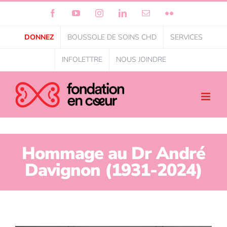
Facebook
YouTube
Instagram
LinkedIn
Courriel
Flickr
DONNEZ
BOUSSOLE DE SOINS CHD
SERVICES
INFOLETTRE
NOUS JOINDRE
Hommage au Dr André
Davignon (1931-2024)