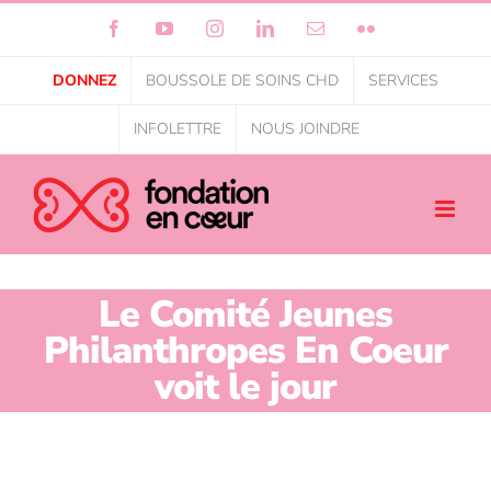
Facebook
YouTube
Instagram
LinkedIn
Courriel
Flickr
DONNEZ
BOUSSOLE DE SOINS CHD
SERVICES
INFOLETTRE
NOUS JOINDRE
Le Comité Jeunes
Philanthropes En Coeur
voit le jour