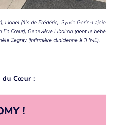
 Lionel (fils de Frédéric), Sylvie Gérin-Lajoie
n En Cœur), Geneviève Liboiron (dont le bébé
èle Zegray (infirmière clinicienne à l’HME).
s du Cœur :
OMY !