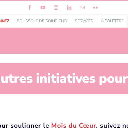
Facebook
YouTube
Instagram
LinkedIn
Courriel
Flickr
NNEZ
BOUSSOLE DE SOINS CHD
SERVICES
INFOLETTRE
utres initiatives pou
our souligner le
Mois du Cœur
, suivez 