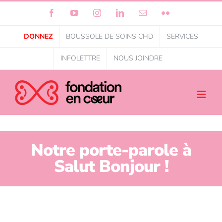
Facebook
YouTube
Instagram
LinkedIn
Courriel
Flickr
DONNEZ
BOUSSOLE DE SOINS CHD
SERVICES
INFOLETTRE
NOUS JOINDRE
Notre porte-parole à
Salut Bonjour !