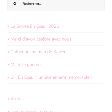
sur
le
site
La Soirée En Cœur 2026
:
Merci d’avoir célébré avec nous!
Catherine, maman de Xavier
Maël, le guerrier
6H En Cœur : un événement mémorable !
Autres
Communiqués de presse