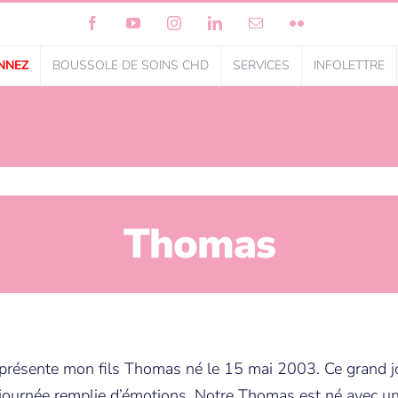
Facebook
YouTube
Instagram
LinkedIn
Courriel
Flickr
NNEZ
BOUSSOLE DE SOINS CHD
SERVICES
INFOLETTRE
Thomas
 présente mon fils Thomas né le 15 mai 2003. Ce grand j
 journée remplie d’émotions. Notre Thomas est né avec u