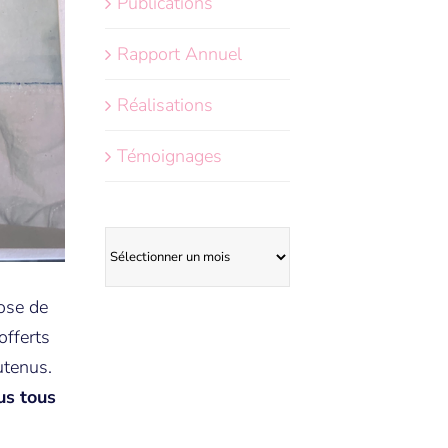
Publications
Rapport Annuel
Réalisations
Témoignages
Archives
hose de
offerts
utenus.
us tous