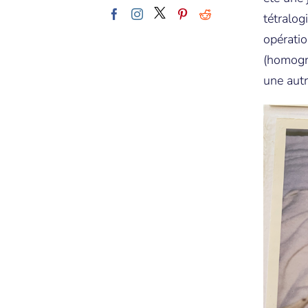
tétralog
opératio
(homogr
une autr