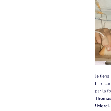
Je tiens
faire co
par la f
Thomas 
! Merci.