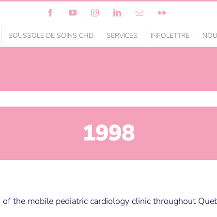
Facebook
YouTube
Instagram
LinkedIn
Courriel
Flickr
BOUSSOLE DE SOINS CHD
SERVICES
INFOLETTRE
NOU
1998
 of the mobile pediatric cardiology clinic throughout Que