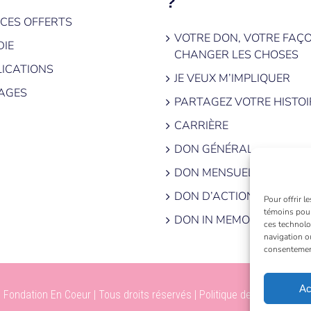
?
ICES OFFERTS
VOTRE DON, VOTRE FAÇ
DIE
CHANGER LES CHOSES
ICATIONS
JE VEUX M’IMPLIQUER
AGES
PARTAGEZ VOTRE HISTOI
CARRIÈRE
DON GÉNÉRAL
DON MENSUEL
DON D’ACTIONS
Pour offrir l
témoins pour
DON IN MEMORIAM
ces technolo
navigation ou
consentement 
Ac
 Fondation En Coeur | Tous droits réservés |
Politique de confidentiali