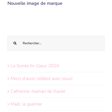
Nouvelle image de marque
Recherche
sur
le
site
La Soirée En Cœur 2026
:
Merci d’avoir célébré avec nous!
Catherine, maman de Xavier
Maël, le guerrier