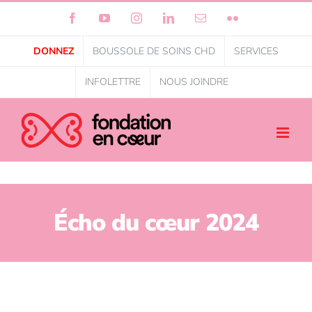
Facebook
YouTube
Instagram
LinkedIn
Courriel
Flickr
DONNEZ
BOUSSOLE DE SOINS CHD
SERVICES
INFOLETTRE
NOUS JOINDRE
Écho du cœur 2024